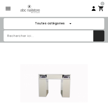
0

arrow_drop_down
Toutes catégories