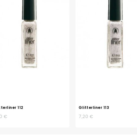
tterliner 112
Glitterliner 113
20 €
7,20 €