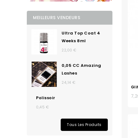
MEILLEURS VENDEURS
Ultra Top Coat 4
Weeks 8ml
22,00 €
0,05 CC Amazing
Lashes
24,14 €
Gli
7,
Polissoir
0,45 €
Tous Les Produits