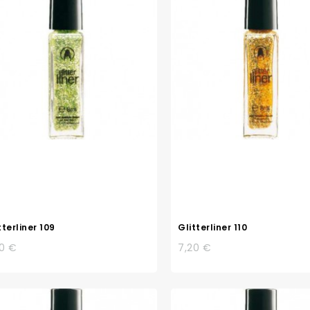
tterliner 109
Glitterliner 110
20 €
7,20 €