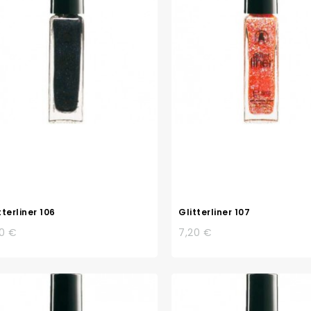
tterliner 106
Glitterliner 107
20 €
7,20 €