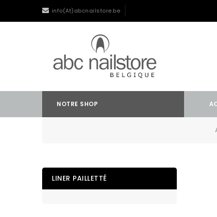
info(At)abcnailstore.be
NOTRE SHOP
A
LINER PAILLETTÉ