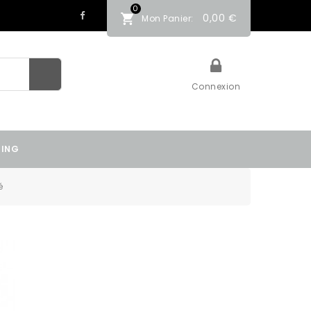
0
0,00 €
Mon Panier:
Connexion
TING
é