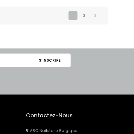

1
2
Contactez-Nous
ABC Nailstore Belgique