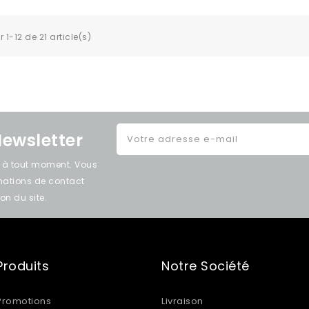
 1-12 de 21 article(s)
Newsletter
e à tout moment. Vous
rmations de contact
on du site.
Produits
Notre Société
Promotions
Livraison