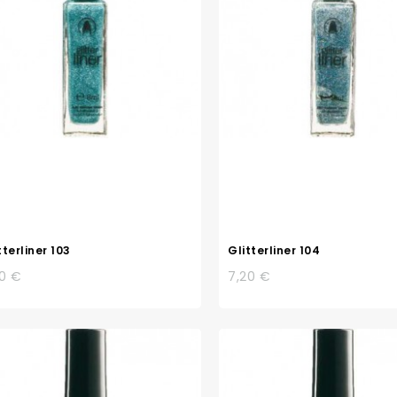
tterliner 103
Glitterliner 104
20 €
7,20 €