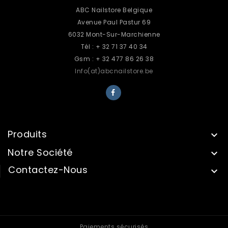
ABC Nailstore Belgique
Avenue Paul Pastur 69
6032 Mont-Sur-Marchienne
Tél : + 32 71 37 40 34
Gsm : + 32 477 86 26 38
Info(at)abcnailstore.be
Produits

Notre Société

Contactez-Nous

INFORMATIONS
Paiements sécurisés