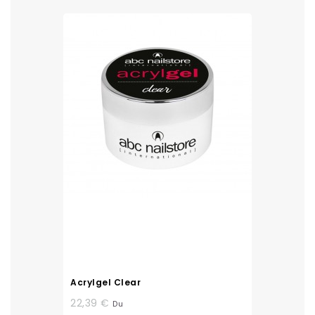
Acrylgel Clear
22,39 €
Du