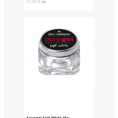
22,39 €
Du
Acrylgel Soft White 15g