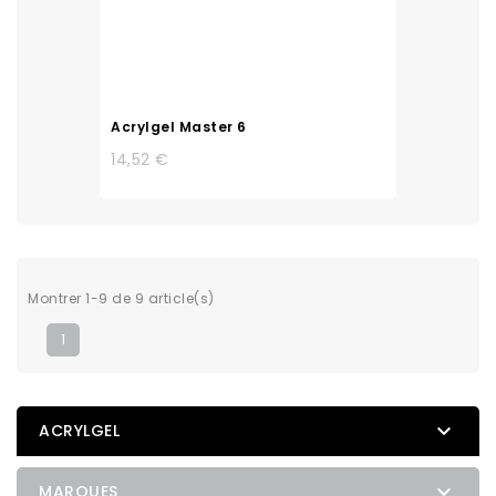
Acrylgel Master 6
14,52 €
Montrer 1-9 de 9 article(s)
1

ACRYLGEL

MARQUES