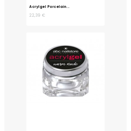
Acrylgel Porcelain...
22,39 €