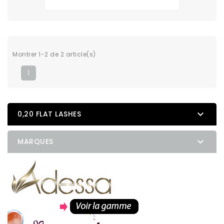
Montrer 1-2 de 2 article(s)
1

0,20 FLAT LASHES

MARQUES