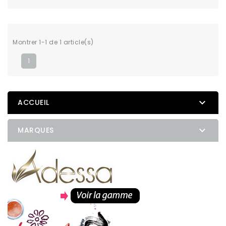
Montrer 1-1 de 1 article(s)
1

ACCUEIL

MARQUES