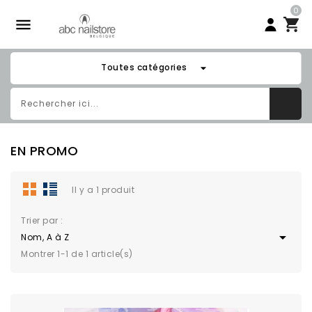
0

arrow_drop_down
Toutes catégories
EN PROMO
Il y a 1 produit
Trier par :

Nom, A à Z
Montrer 1-1 de 1 article(s)