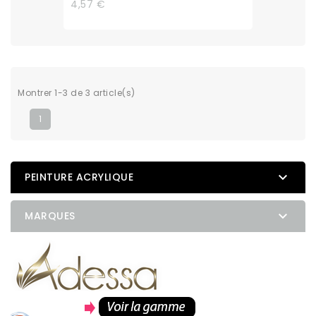
4,57 €
Montrer 1-3 de 3 article(s)
1

PEINTURE ACRYLIQUE

MARQUES