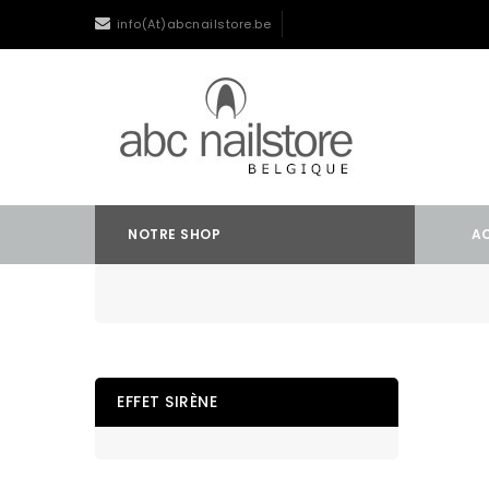
info(At)abcnailstore.be
NOTRE SHOP
A
EFFET SIRÈNE