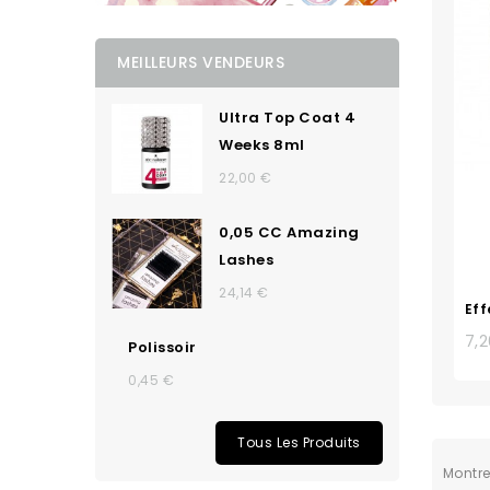
MEILLEURS VENDEURS
Ultra Top Coat 4
Weeks 8ml
22,00 €
0,05 CC Amazing
Lashes
24,14 €
Eff
7,
Polissoir
0,45 €
Tous Les Produits
Montrer