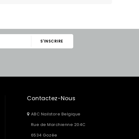
Contactez-Nous
ABC Nailstore Belgique
Rue de Marchienne 204C
6534 Gozée