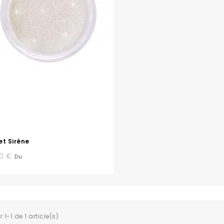
et Sirène
20 €
Du
 1-1 de 1 article(s)