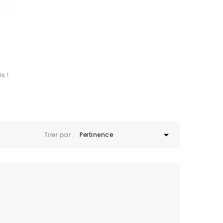
is !

Trier par :
Pertinence