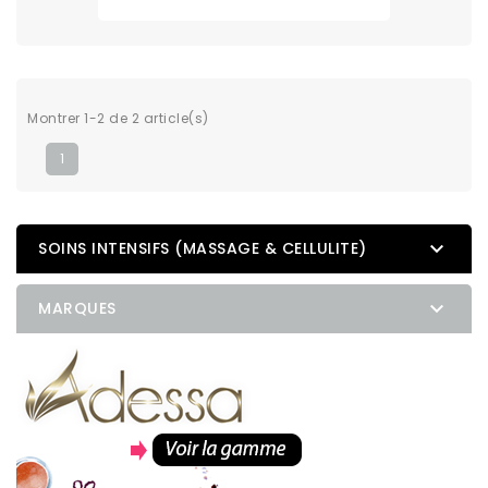
Montrer 1-2 de 2 article(s)
1

SOINS INTENSIFS (MASSAGE & CELLULITE)

MARQUES