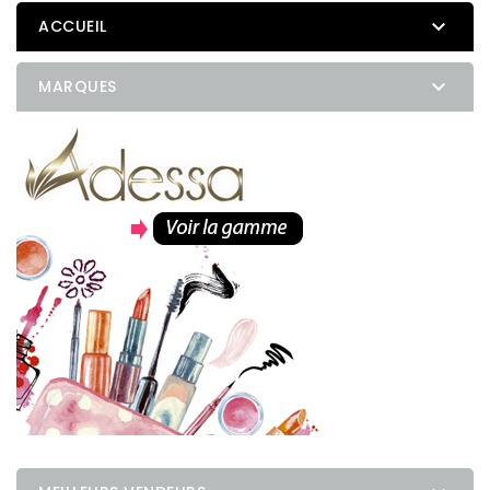

ACCUEIL

MARQUES