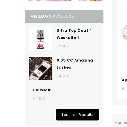
MEILLEURS VENDEURS
Ultra Top Coat 4
Weeks 8ml
22,00 €
0,05 CC Amazing
Lashes
24,14 €
"Ap
195
Polissoir
0,45 €
Tous Les Produits
Montrer