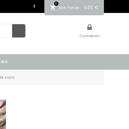
0
0,00 €
Mon Panier:
Connexion
TING
de soins