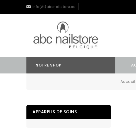
info(At)abcnailstore.be
NOTRE SHOP
A
Accueil
APPAREILS DE SOINS