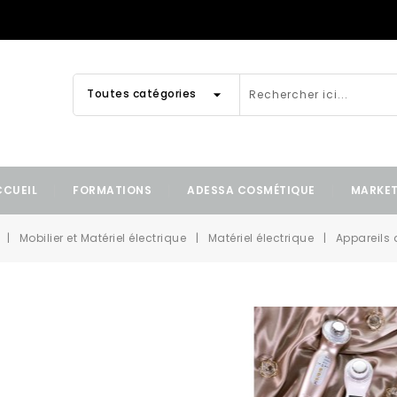
arrow_drop_down
Toutes catégories
CCUEIL
FORMATIONS
ADESSA COSMÉTIQUE
MARKE
Mobilier et Matériel électrique
Matériel électrique
Appareils 