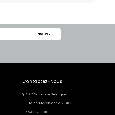
Contactez-Nous
ABC Nailstore Belgique
Rue de Marchienne 204C
6534 Gozée