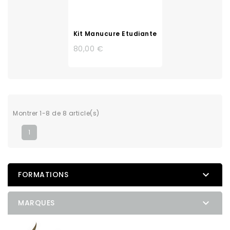
Kit Manucure Etudiante
80,00 €
Montrer 1-8 de 8 article(s)
1

FORMATIONS

MARQUES