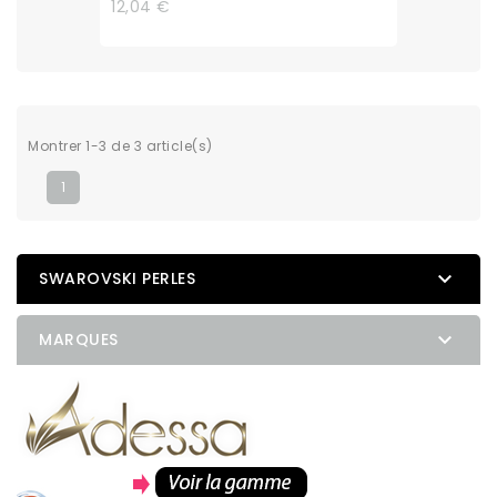
12,04 €
Montrer 1-3 de 3 article(s)
1

SWAROVSKI PERLES

MARQUES