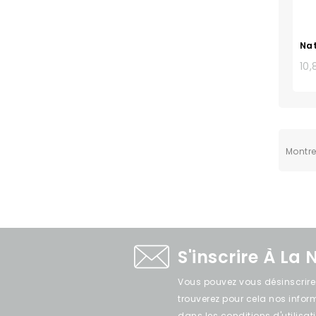
Nat
10,
Montre
S'inscrire À La 
Vous pouvez vous désinscrir
trouverez pour cela nos info
dans les conditions d'utilisati