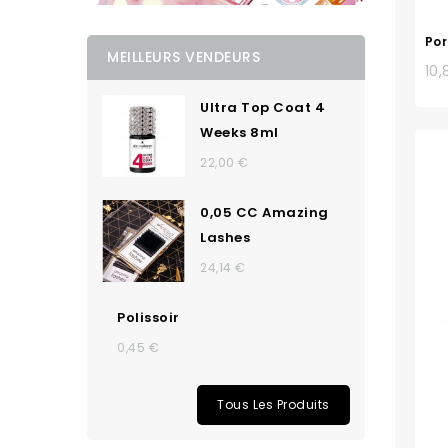
Por
MEILLEURS VENDEURS
10,
Ultra Top Coat 4
Weeks 8ml
22,00 €
0,05 CC Amazing
Lashes
24,14 €
Polissoir
0,45 €
Tous Les Produits