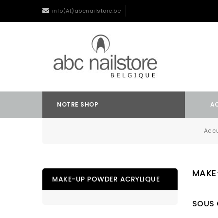
info(At)abcnailstore.be
NOTRE SHOP
A
Accu
MAKE
MAKE-UP POWDER ACRYLIQUE
SOUS 