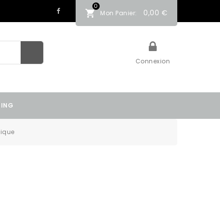
0
0,00 €
Mon Panier:
Connexion
TING
lique