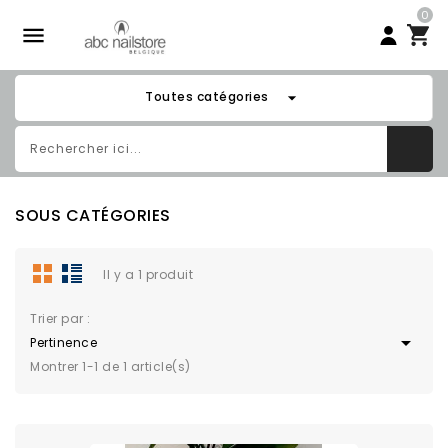
0

arrow_drop_down
Toutes catégories
SOUS CATÉGORIES
Il y a 1 produit
Trier par :

Pertinence
Montrer 1-1 de 1 article(s)