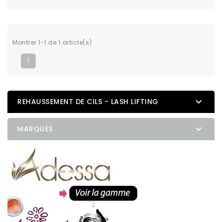
Montrer 1-1 de 1 article(s)
1

REHAUSSEMENT DE CILS - LASH LIFTING

MARQUES