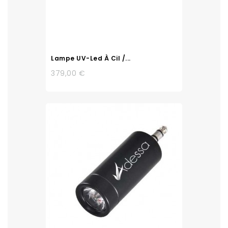
Lampe UV-Led À Cil /...
379,00 €