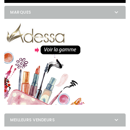

MARQUES

MEILLEURS VENDEURS