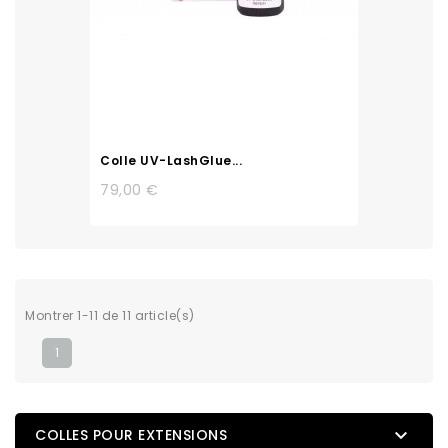
Colle UV-LashGlue...
79,00 €
Montrer 1-11 de 11 article(s)
1

COLLES POUR EXTENSIONS