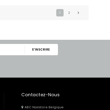

1
2
Contactez-Nous
ABC Nailstore Belgique