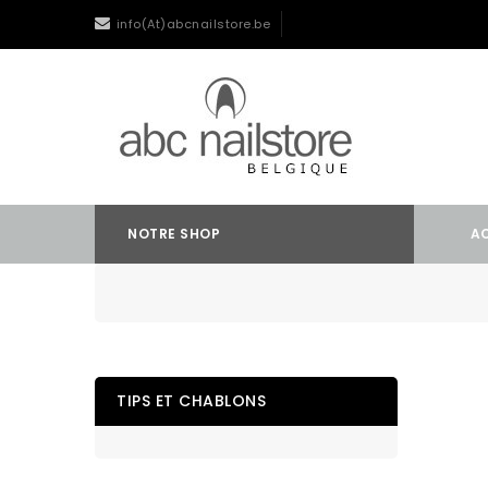
info(At)abcnailstore.be
NOTRE SHOP
A
TIPS ET CHABLONS