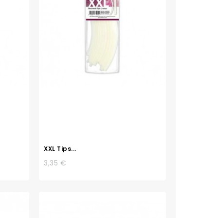
XXL Tips...
3,35 €