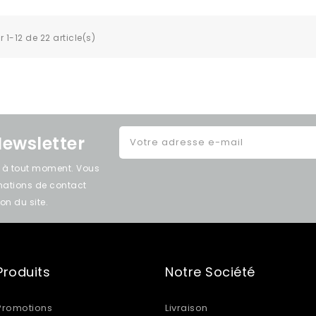
 1-12 de 22 article(s)
Newsletter
e à tout moment. Vous
rmations de contact
on du site.
Produits
Notre Société
Promotions
Livraison