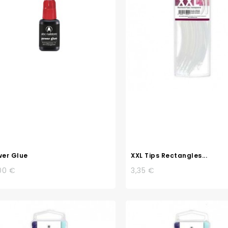
er Glue
XXL Tips Rectangles...
00 €
3,35 €