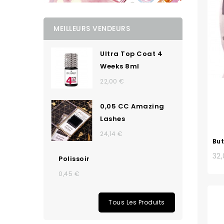
MEILLEURS VENDEURS
Ultra Top Coat 4
Weeks 8ml
22,00 €
0,05 CC Amazing
Lashes
24,14 €
But
32
Polissoir
0,45 €
Tous Les Produits