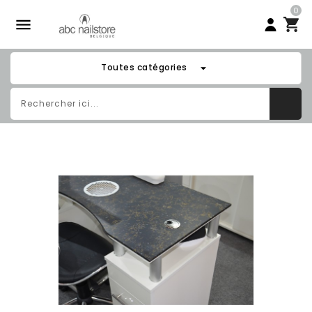
0

arrow_drop_down
Toutes catégories