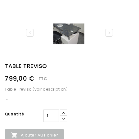


TABLE TREVISO
799,00 €
TTC
Table Treviso (voir description)
...
Quantité

Ajouter Au Panier