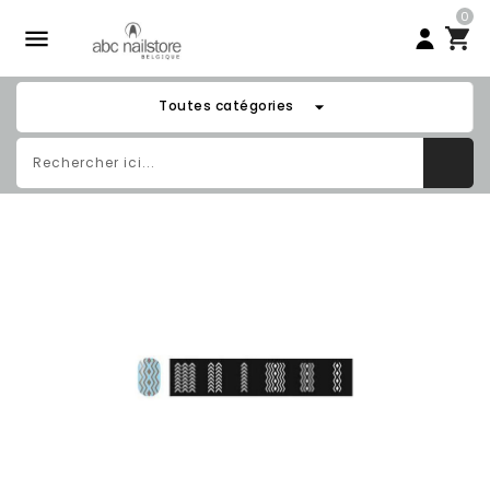
0

arrow_drop_down
Toutes catégories