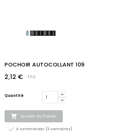
POCHOIR AUTOCOLLANT 109
2,12 €
TTC
Quantité

Ajouter Au Panier

A commander (3 semaines)