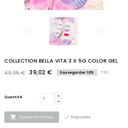


COLLECTION BELLA VITA 3 X 5G COLOR GEL
39,02 €
43,35 €
TTC
Sauvegarder 10%
Quantité


Ajouter Au Panier
Disponible