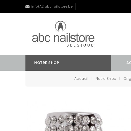
info(At)abcnailstore.be
NOTRE SHOP
A
Accueil
Notre Shop
Ong