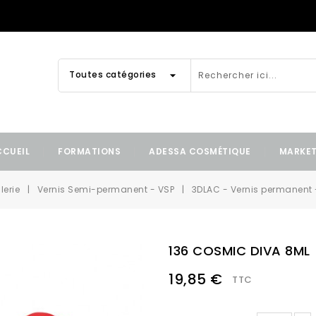
arrow_drop_down
Toutes catégories
CCUEIL
FORMATIONS
ADESSA COSMÉTIQUE
MARKE
lerie
Vernis Semi-permanent - VSP
3DLAC - Vernis permanent 
136 COSMIC DIVA 8ML
19,85 €
TTC