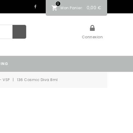
0
0,00 €
Mon Panier:
Connexion
TING
- VSP
136 Cosmic Diva 8ml